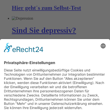
Hier geht´s zum
Selbst-Test
Sind Sie depressiv?
Prüfen Sie Ihren Stimmungszustand
mit unserem
Selbst-Test
Bestimmen Zwänge Ihr
Leben?
Mit unserem
Selbst-Test
finden Sie es
heraus!